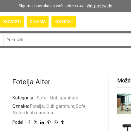
Sigurna isporuka na vašu adresu
Vidi proizvode
NOVOSTI
O NAMA
KONTAKT
Search
input
Možd
Fotelja Alter
Kategorija:
Sofe i klub garniture
Oznake:
Fotelja
,
Klub garniture
,
Sofe
,
Sofe i klub garniture
Podeli: