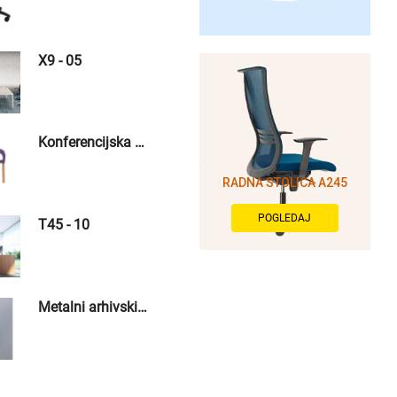
X9 - 05
Konferencijska stolica Origami ljubičasta
RADNA STOLICA A245
POGLEDAJ
T45 - 10
Metalni arhivski orman - 04