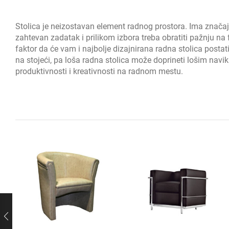
Stolica je neizostavan element radnog prostora. Ima značaj
zahtevan zadatak i prilikom izbora treba obratiti pažnju na f
faktor da će vam i najbolje dizajnirana radna stolica post
na stojeći, pa loša radna stolica može doprineti lošim navi
produktivnosti i kreativnosti na radnom mestu.