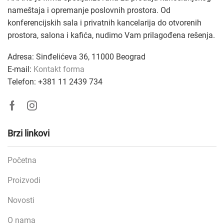
nameštaja i opremanje poslovnih prostora. Od
konferencijskih sala i privatnih kancelarija do otvorenih
prostora, salona i kafića, nudimo Vam prilagođena rešenja
.
Adresa: Sinđelićeva 36, 11000 Beograd
E-mail:
Kontakt forma
Telefon: +381
11 2439 734
Facebook
Instagram
Brzi linkovi
Početna
Proizvodi
Novosti
O nama