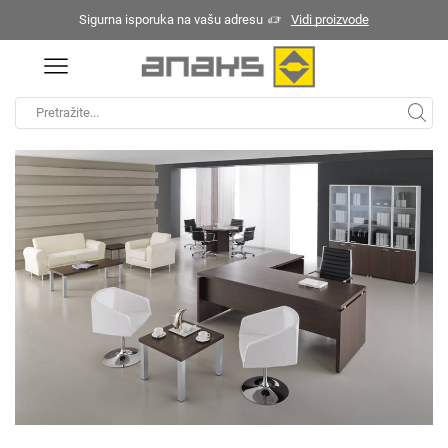
Sigurna isporuka na vašu adresu
Vidi proizvode
Početna
Kancelarijski nameštaj
/
/
Gr@fica Manager
Search
input