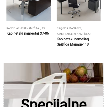
,
,
KANCELARIJSKI NAMEŠTAJ
X7
GR@FICA MANAGER
Kabinetski nameštaj X7-06
KANCELARIJSKI NAMEŠTAJ
Kabinetski nameštaj
Gr@fica Manager 13
Specijalne