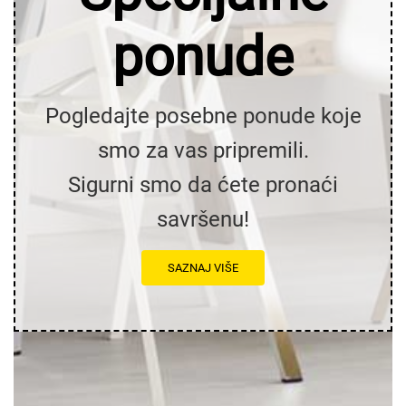
ponude
Pogledajte posebne ponude koje
smo za vas pripremili.
Sigurni smo da ćete pronaći
savršenu!
SAZNAJ VIŠE