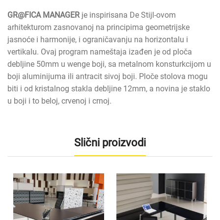
GR@FICA MANAGER
je inspirisana De Stijl-ovom
arhitekturom zasnovanoj na principima geometrijske
jasnoće i harmonije, i ograničavanju na horizontalu i
vertikalu. Ovaj program nameštaja izađen je od ploča
debljine 50mm u wenge boji, sa metalnom konsturkcijom u
boji aluminijuma ili antracit sivoj boji. Ploče stolova mogu
biti i od kristalnog stakla debljine 12mm, a novina je staklo
u boji i to beloj, crvenoj i crnoj.
Slični proizvodi