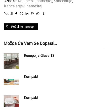
Oznake:
Kabinetski nameštaj
,
Kancelarije
,
Kancelarijski nameštaj
Podeli:
Pošaljite nam upit
Možda Će Vam Se Dopasti…
Recepcija Glass 13
Kompakt
Kompakt