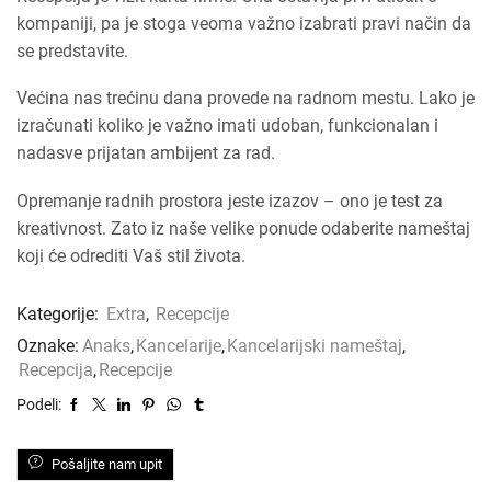
kompaniji, pa je stoga veoma važno izabrati pravi način da
se predstavite.
Većina nas trećinu dana provede na radnom mestu. Lako je
izračunati koliko je važno imati udoban, funkcionalan i
nadasve prijatan ambijent za rad.
Opremanje radnih prostora jeste izazov – ono je test za
kreativnost. Zato iz naše velike ponude odaberite nameštaj
koji će odrediti Vaš stil života.
Kategorije:
Extra
,
Recepcije
Oznake:
Anaks
,
Kancelarije
,
Kancelarijski nameštaj
,
Recepcija
,
Recepcije
Podeli:
Pošaljite nam upit