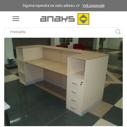
Sigurna isporuka na vašu adresu
Vidi proizvode
Početna
Recepcije
Extra
/
/
Search
input