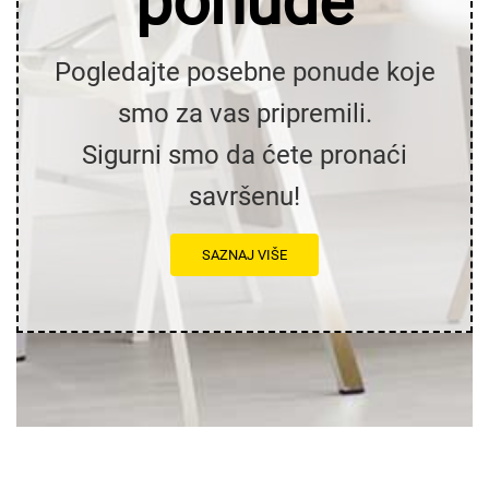
ponude
Pogledajte posebne ponude koje
smo za vas pripremili.
Sigurni smo da ćete pronaći
savršenu!
SAZNAJ VIŠE