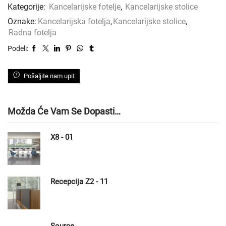
Kategorije:
Kancelarijske fotelje
,
Kancelarijske stolice
Oznake:
Kancelarijska fotelja
,
Kancelarijske stolice
,
Radna fotelja
Podeli:
Pošaljite nam upit
Možda Će Vam Se Dopasti…
X8 - 01
Recepcija Z2 - 11
Source