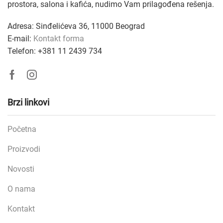
prostora, salona i kafića, nudimo Vam prilagođena rešenja
.
Adresa: Sinđelićeva 36, 11000 Beograd
E-mail:
Kontakt forma
Telefon: +381
11 2439 734
Facebook
Instagram
Brzi linkovi
Početna
Proizvodi
Novosti
O nama
Kontakt