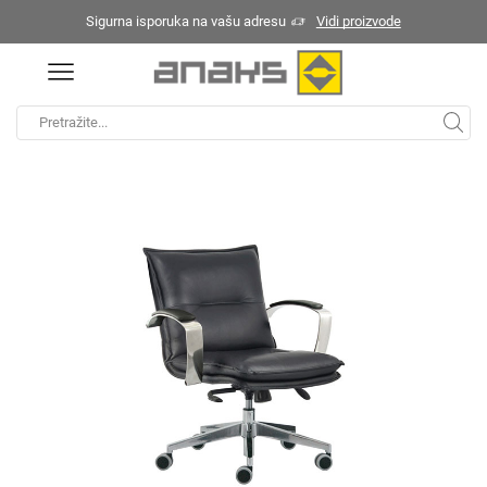
Sigurna isporuka na vašu adresu
Vidi proizvode
Početna
Kancelarijske stolice
/
/
Kancelarijske fotelje
Search
input