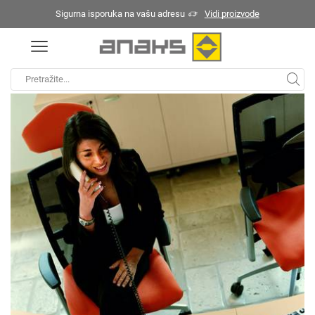
Sigurna isporuka na vašu adresu
Vidi proizvode
Početna
Recepcije
/
Search
input