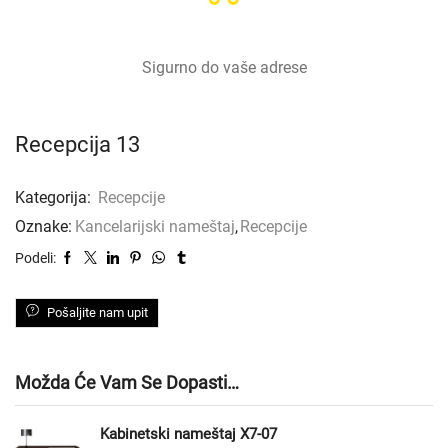
Sigurno do vaše adrese
Recepcija 13
Kategorija:
Recepcije
Oznake:
Kancelarijski nameštaj
,
Recepcije
Podeli:
Pošaljite nam upit
Možda Će Vam Se Dopasti…
Kabinetski nameštaj X7-07