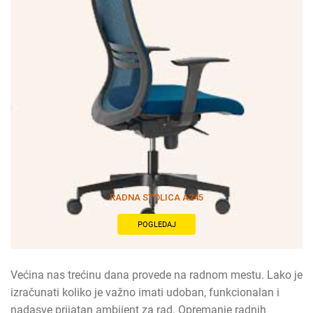
RADNA STOLICA A245
POGLEDAJ
Većina nas trećinu dana provede na radnom mestu. Lako je
izračunati koliko je važno imati udoban, funkcionalan i
nadasve prijatan ambijent za rad. Opremanje radnih