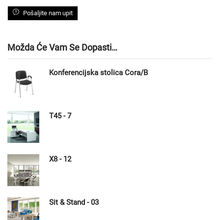
Pošaljite nam upit
Možda Će Vam Se Dopasti…
Konferencijska stolica Cora/B
T45 - 7
X8 - 12
Sit & Stand - 03