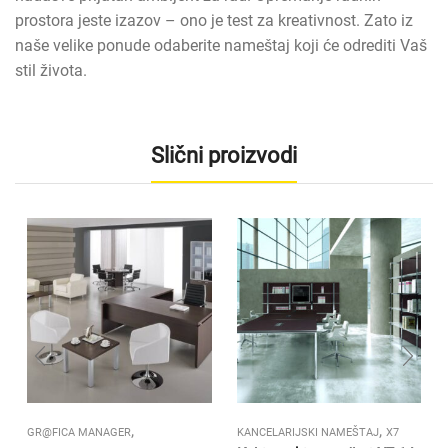
prostora jeste izazov – ono je test za kreativnost. Zato iz
naše velike ponude odaberite nameštaj koji će odrediti Vaš
stil života.
Slični proizvodi
,
,
GR@FICA MANAGER
KANCELARIJSKI NAMEŠTAJ
X7