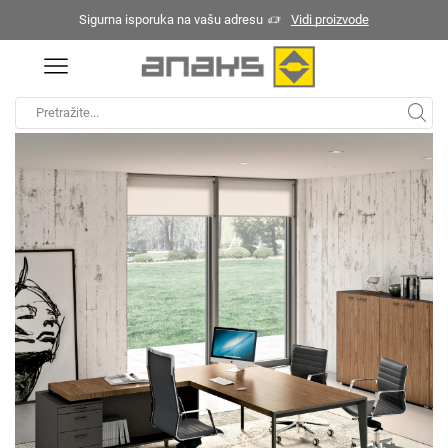
Sigurna isporuka na vašu adresu
Vidi proizvode
Početna
Kancelarijski nameštaj
X9
/
/
Search
input