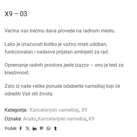
X9 – 03
Većina nas trećinu dana provede na radnom mestu.
Lako je izračunati koliko je važno imati udoban,
funkcionalan i nadasve prijatan ambijent za rad.
Opremanje radnih prostora jeste izazov – ono je test za
kreativnost.
Zato iz naše velike ponude odaberite nameštaj koji će
odrediti Vaš stil života.
Kategorije:
Kancelarijski nameštaj
,
X9
Oznake:
Anaks
,
Kancelarijski nameštaj
,
X9
Podeli: