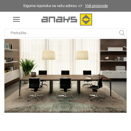
Sigurna isporuka na vašu adresu
Vidi proizvode
Početna
Kancelarijski nameštaj
X9
/
/
Search
input