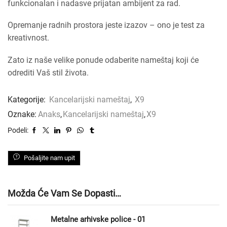
funkcionalan i nadasve prijatan ambijent za rad.
Opremanje radnih prostora jeste izazov – ono je test za
kreativnost.
Zato iz naše velike ponude odaberite nameštaj koji će
odrediti Vaš stil života.
Kategorije:
Kancelarijski nameštaj
,
X9
Oznake:
Anaks
,
Kancelarijski nameštaj
,
X9
Podeli:
Pošaljite nam upit
Možda Će Vam Se Dopasti…
Metalne arhivske police - 01