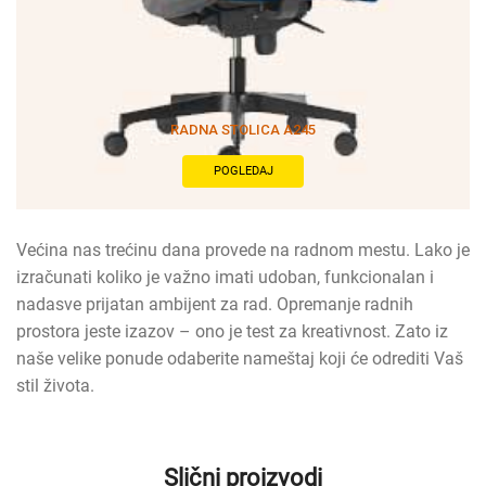
RADNA STOLICA A245
POGLEDAJ
Većina nas trećinu dana provede na radnom mestu. Lako je
izračunati koliko je važno imati udoban, funkcionalan i
nadasve prijatan ambijent za rad. Opremanje radnih
prostora jeste izazov – ono je test za kreativnost. Zato iz
naše velike ponude odaberite nameštaj koji će odrediti Vaš
stil života.
Slični proizvodi